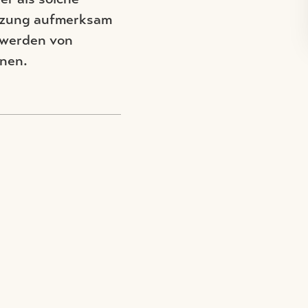
etzung aufmerksam
twerden von
rnen.