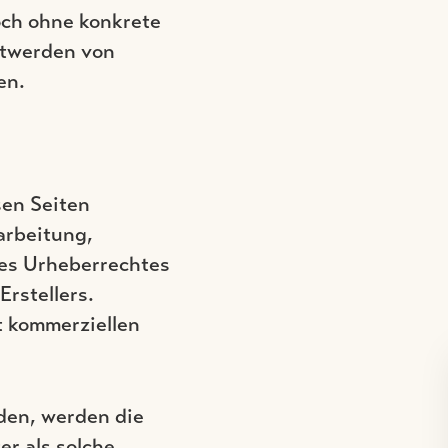
doch ohne konkrete
ntwerden von
en.
sen Seiten
arbeitung,
des Urheberrechtes
rstellers.
t kommerziellen
rden, werden die
er als solche