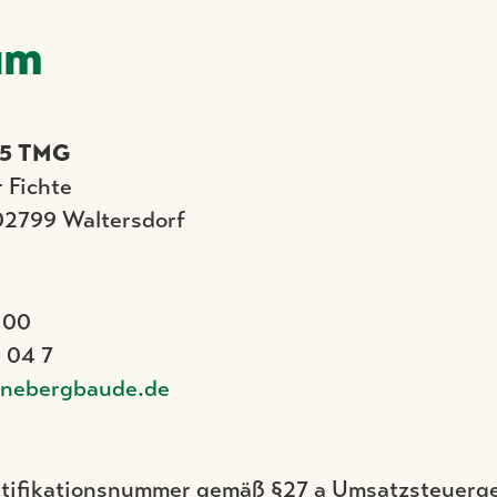
um
 5 TMG
 Fichte
02799 Waltersdorf
 00
 04 7
nnebergbaude.de
tifikationsnummer gemäß §27 a Umsatzsteuerge