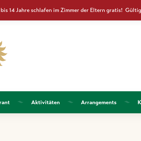
is 14 Jahre schlafen im Zimmer der Eltern gratis! Gülti
rant
Aktivitäten
Arrangements
K